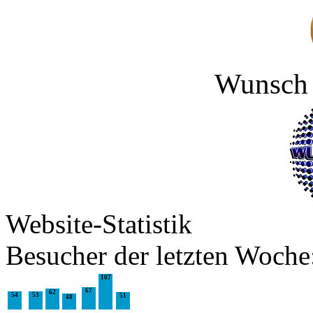
Wunsch
Website-Statistik
Besucher der letzten Woche
107
67
62
54
53
51
48